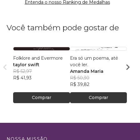
Entenda o nosso Ranking de Medalhas
Você também pode gostar de
Folklore and Evermore
Era só um poema, até
Merg
taylor swift
você ler.
Ana P
R$ 52,97
Amanda Maria
Anast
R$ 42
R$ 41,93
R$ 50,30
R$ 33
R$ 39,82
Comprar
Comprar
NOSSA MISSÃO