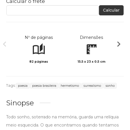
Calcular o frete
Calcular
Nº de páginas
Dimensões
82 páginas
15.5 x 23 x 0.5 cm
Preto 
Tags:
poesia
poesia brasileira
hermetismo
surrealismo
sonho
Sinopse
Todo sonho, soterrado na memória, guarda uma relíquia
meio esquecida. O que encontramos quando tentamos