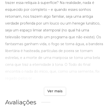
trazer essa relíquia à superfície? Na realidade, nada é
esquecido por completo – e quando esses sonhos
retornam, nos trazem algo familiar, seja uma antiga
verdade proferida por um louco ou um herege lunático,
seja um espaço limiar atemporal (no qual há uma
televisão transmitindo um programa que não existe). Os
fantasmas ganham vida, o fogo se torna água, a bandeira
libertária é hasteada, partículas de poeira se tornam
estrelas, e a morte de uma mariposa se torna uma bela
cena que traz a eternidade à tona. O Todo do final
encontra o nada do início, que, como uma semente, foi
regado pelos or ...
Ver mais
Avaliações