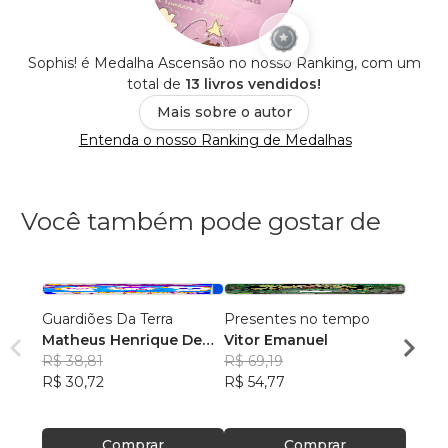
Sophis! é Medalha Ascensão no nosso Ranking, com um
total de
13 livros vendidos!
Mais sobre o autor
Entenda o nosso Ranking de Medalhas
Você também pode gostar de
Guardiões Da Terra
Presentes no tempo
Cuent
Matheus Henrique De
Vitor Emanuel
Histo
Souza
R$ 38,81
R$ 69,19
escri
Mari 
R$ 30,72
R$ 54,77
Antol
R$ 59
Ilustr
R$ 46
Portu
Comprar
Comprar