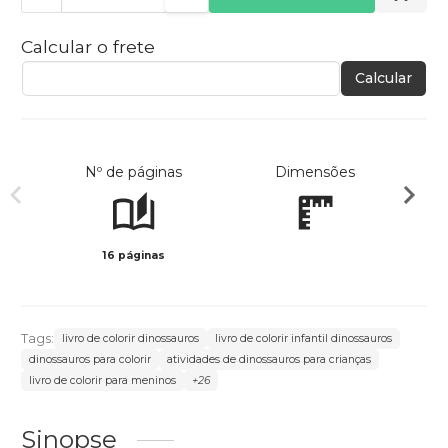
Calcular o frete
Calcular
Nº de páginas
Dimensões
16 páginas
Col
Tags:
livro de colorir dinossauros
livro de colorir infantil dinossauros
dinossauros para colorir
atividades de dinossauros para crianças
livro de colorir para meninos
+26
Sinopse