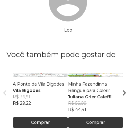
Leo
Você também pode gostar de
A Ponte da Vila Bigodes
Minha Fazendinha
A Pad
Vila Bigodes
Bilíngue para Colorir
Vila 
R$ 36,91
Juliana Grier Caleffi
R$ 36
R$ 29,22
R$ 56,09
R$ 29
R$ 44,41
Comprar
Comprar