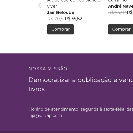
A vida que eu não planejei
Caminho
viver
André Nave
Jair Beloube
R$ 64,04
R$
R$ 70,51
R$ 55,82
Comprar
Comprar
NOSSA MISSÃO
Democratizar a publicação e ven
livros.
Horário de atendimento: segunda à sexta-feira, da
loja@uiclap.com