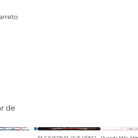
arreto
r de