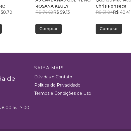
AS CAVERNAS QUE VENCI
Querida Mãe Atíp
s.:
ROSANA KEULY
Chris Fonseca
 50,70
R$ 74,69
R$ 59,13
R$ 51,04
R$ 40,41
Comprar
Comprar
SAIBA MAIS
Dúvidas e Contato
da de
Política de Privacidade
Termos e Condições de Uso
s 8:00 às 17:00