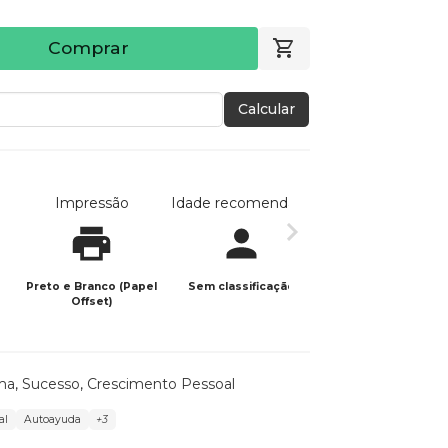
Comprar
Calcular
Impressão
Idade recomendada
Data de publicaç
Preto e Branco (Papel
Sem classificação
06/11/2025
Offset)
ma
,
Sucesso
,
Crescimento Pessoal
al
Autoayuda
+3