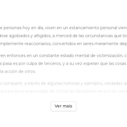
 personas hoy en día, viven en un estancamiento personal vie
ndose agobiados y afligidos, a merced de las circunstancias que lo
simplemente reaccionarios, convertidos en seres meramente dep
iven entonces en un constante estado mental de victimización, 
s pasa es por culpa de terceros, y a su vez esperan que las cosa
la acción de otros.
ro compartir, a través de algunas historias y ejemplos, verdades
ica persona responsable de tomar las decisiones en pro de cambio
Ver mais