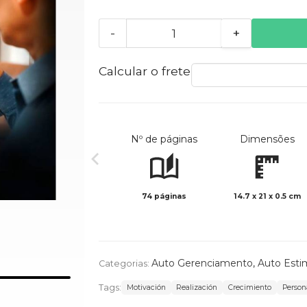
-
+
Calcular o frete
Nº de páginas
Dimensões
74 páginas
14.7 x 21 x 0.5 cm
Auto Gerenciamento
,
Auto Esti
Categorias:
Tags:
Motivación
Realización
Crecimiento
Person