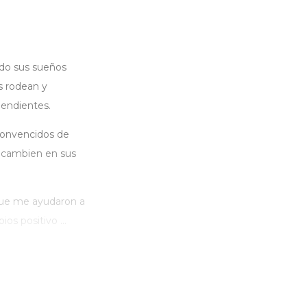
ndo sus sueños
s rodean y
endientes.
convencidos de
s cambien en sus
 que me ayudaron a
s positivo ...