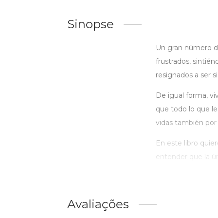
Sinopse
Un gran número de
frustrados, sintié
resignados a ser 
De igual forma, v
que todo lo que le
vidas también por 
En este libro quie
entender que la ún
Avaliações