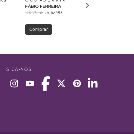
ica
O OUTRO EM MIM
O cemitério das Orquí
FÁBIO FERREIRA
Tiago Pinheiro
R$ 79,45
R$ 62,90
R$ 63,03
R$ 49,90
Comprar
Comprar
SIGA-NOS