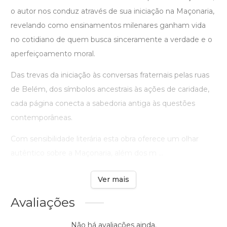
o autor nos conduz através de sua iniciação na Maçonaria,
revelando como ensinamentos milenares ganham vida
no cotidiano de quem busca sinceramente a verdade e o
aperfeiçoamento moral.
Das trevas da iniciação às conversas fraternais pelas ruas
de Belém, dos símbolos ancestrais às ações de caridade,
cada página conecta a sabedoria antiga às questões
contemporâneas.
Com sensibilidade literária esta obra oferece um olhar
autêntico sobre a Maçonaria, além dos m ...
Ver mais
Avaliações
Não há avaliações ainda.