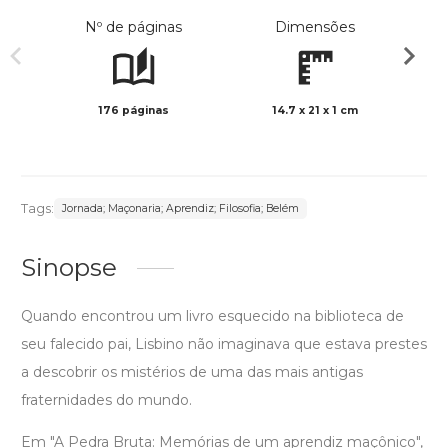
Nº de páginas
Dimensões
176 páginas
14.7 x 21 x 1 cm
Preto 
Tags:
Jornada; Maçonaria; Aprendiz; Filosofia; Belém
Sinopse
Quando encontrou um livro esquecido na biblioteca de
seu falecido pai, Lisbino não imaginava que estava prestes
a descobrir os mistérios de uma das mais antigas
fraternidades do mundo.
Em "A Pedra Bruta: Memórias de um aprendiz maçônico",