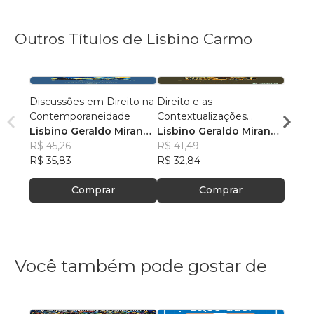
Outros Títulos de Lisbino Carmo
Discussões em Direito na
Direito e as
Mome
Contemporaneidade
Contextualizações
Lisbi
Lisbino Geraldo Miranda
Contemporâneas
Lisbino Geraldo Miranda
Carm
R$ 47
do Carmo
R$ 45,26
do Carmo
R$ 41,49
R$ 37
R$ 35,83
R$ 32,84
Comprar
Comprar
Você também pode gostar de