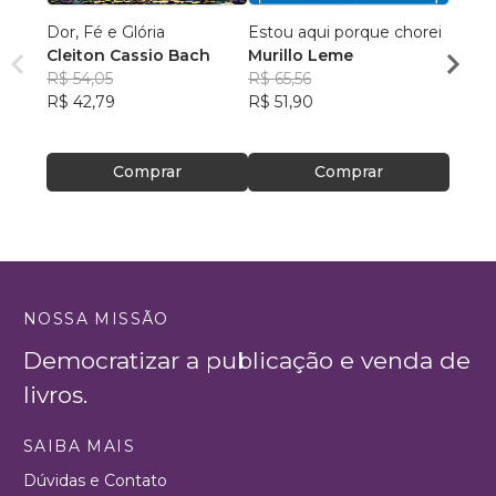
Dor, Fé e Glória
Estou aqui porque chorei
Culti
Cleiton Cassio Bach
Murillo Leme
Fábio
R$ 54,05
R$ 65,56
Silva
R$ 40
R$ 42,79
R$ 51,90
R$ 32
Comprar
Comprar
NOSSA MISSÃO
Democratizar a publicação e venda de
livros.
SAIBA MAIS
Dúvidas e Contato