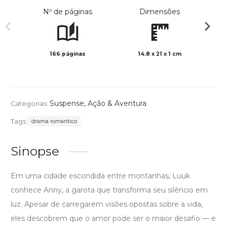
Nº de páginas
Dimensões
166 páginas
14.8 x 21 x 1 cm
Preto 
Suspense
,
Ação & Aventura
Categorias:
Tags:
drama romantico
Sinopse
Em uma cidade escondida entre montanhas, Luuk
conhece Anny, a garota que transforma seu silêncio em
luz. Apesar de carregarem visões opostas sobre a vida,
eles descobrem que o amor pode ser o maior desafio — e