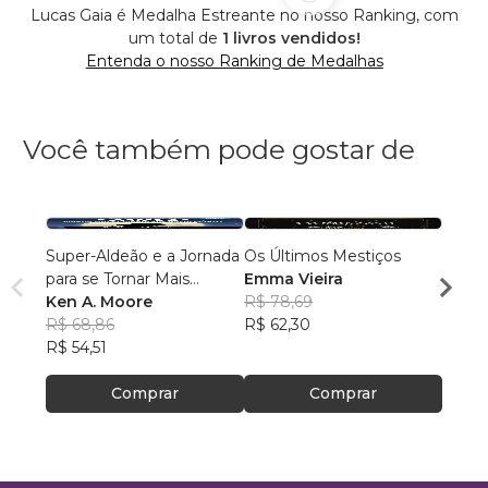
Lucas Gaia é Medalha Estreante no nosso Ranking, com
um total de
1 livros vendidos!
Entenda o nosso Ranking de Medalhas
Você também pode gostar de
Super-Aldeão e a Jornada
Os Últimos Mestiços
Liga d
para se Tornar Mais
Emma Vieira
Parqu
Interessante!
Ken A. Moore
R$ 78,69
Rumo
Danie
R$ 68,86
R$ 62,30
R$ 16
R$ 54,51
R$ 13
Comprar
Comprar