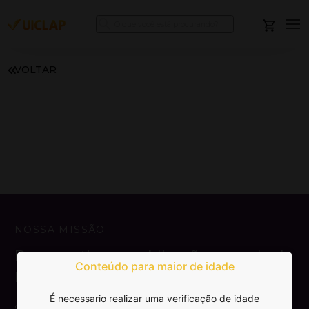
VOLTAR
NOSSA MISSÃO
Democratizar a publicação e venda de
Conteúdo para maior de idade
livros.
É necessario realizar uma verificação de idade
SAIBA MAIS