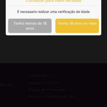
Conteúdo para maior de idade
É necessario realizar uma verificação de idade
Tenho menos de 18
Tenho 18 anos ou mais
anos
SAIBA MAIS
Dúvidas e Contato
da de
Política de Privacidade
Termos e Condições de Uso