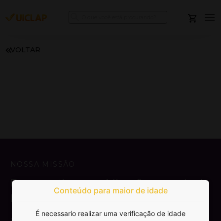
VOLTAR
NOSSA MISSÃO
Democratizar a publicação e venda de
Conteúdo para maior de idade
livros.
É necessario realizar uma verificação de idade
SAIBA MAIS