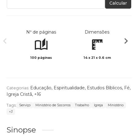
Calcular
Nº de páginas
Dimensões
100 páginas
14 x 21 x 0.6 cm
Preto 
Educação
,
Espiritualidade
,
Estudos Bíblicos
,
Fé
,
Categorias:
Igreja Cristã
,
+16
Tags:
Serviço
Ministério de Socorros
Trabalho
Igreja
Ministério
+3
Sinopse