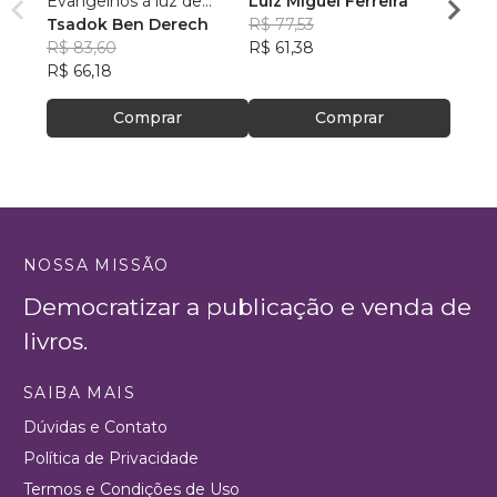
Evangelhos à luz de
Luiz Miguel Ferreira
Ubira
manuscritos aramaicos e
Tsadok Ben Derech
R$ 77,53
Souz
R$ 49
da cultura judaica
R$ 83,60
R$ 61,38
R$ 39
R$ 66,18
Comprar
Comprar
NOSSA MISSÃO
Democratizar a publicação e venda de
livros.
SAIBA MAIS
Dúvidas e Contato
Política de Privacidade
Termos e Condições de Uso