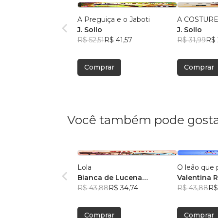
A Preguiça e o Jaboti
A COSTURE
J. Sollo
J. Sollo
R$ 52,51
R$ 41,57
R$ 31,99
R$ 
Comprar
Comprar
Você também pode gosta
Lola
O leão que 
Bianca de Lucena
Valentina 
Coutinho de Oliveira
R$ 43,88
R$ 34,74
R$ 43,88
R$
Comprar
Comprar