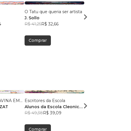
O Tatu que queria ser artista
Alinhavando
J. Sollo
J. Sollo
4
R$ 41,25
R$ 32,66
R$ 38,62
R$ 30,57
Comprar
Comprar
INA EM...
Escritores da Escola
Lia e Cau
RBEZAT
Alunos da Escola Cleonice
Juliana Paiva Lyra
Bezerra
R$ 49,38
, +2
R$ 39,09
R$ 45,12
R$ 35,72
Comprar
Comprar