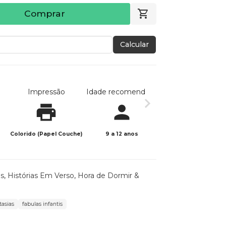
Comprar
Calcular
Impressão
Idade recomendada
Data de publicaç
Colorido (Papel Couche)
9 a 12 anos
05/11/2025
as
,
Histórias Em Verso
,
Hora de Dormir &
tasias
fabulas infantis