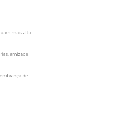
voam mais alto
ias, amizade,
 lembrança de