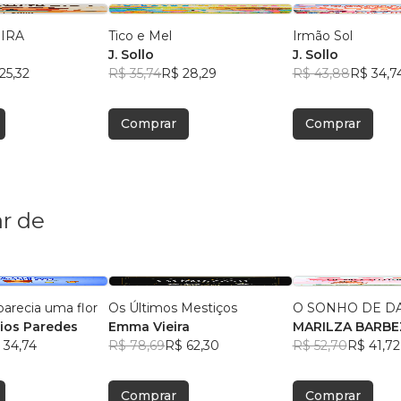
IRA
Tico e Mel
Irmão Sol
J. Sollo
J. Sollo
25,32
R$ 35,74
R$ 28,29
R$ 43,88
R$ 34,7
Comprar
Comprar
r de
parecia uma flor
Os Últimos Mestiços
O SONHO DE DAV
Rios Paredes
Emma Vieira
MARILZA BA
 34,74
R$ 78,69
R$ 62,30
R$ 52,70
R$ 41,72
Comprar
Comprar