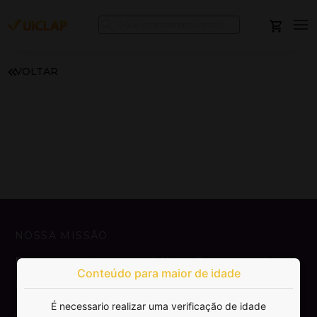
VOLTAR
NOSSA MISSÃO
Democratizar a publicação e venda de
Conteúdo para maior de idade
livros.
É necessario realizar uma verificação de idade
SAIBA MAIS