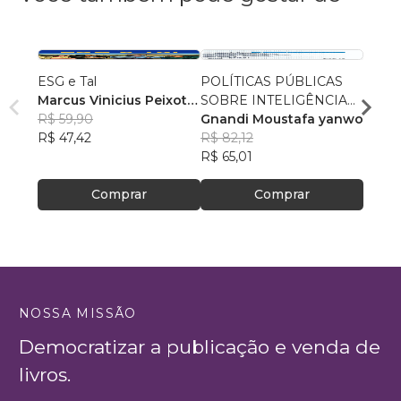
ESG e Tal
POLÍTICAS PÚBLICAS
Entre
Marcus Vinicius Peixoto
SOBRE INTELIGÊNCIA
e Cal
da Silva
R$ 59,90
ARTIFICIAL
Gnandi Moustafa yanwo
Conto
Paula
R$ 47,42
R$ 82,12
Reflex
R$ 92
R$ 65,01
Desig
R$ 73
Públi
Comprar
Comprar
NOSSA MISSÃO
Democratizar a publicação e venda de
livros.