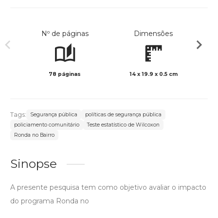
Nº de páginas
Dimensões
78 páginas
14 x 19.9 x 0.5 cm
Preto 
Tags:
Segurança pública
políticas de segurança pública
policiamento comunitário
Teste estatístico de Wilcoxon
Ronda no Bairro
Sinopse
A presente pesquisa tem como objetivo avaliar o impacto
do programa Ronda no