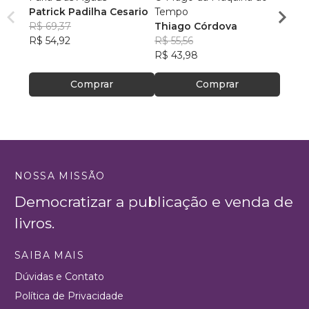
Patrick Padilha Cesario
Tempo
os So
R$ 69,37
Thiago Córdova
Dieg
R$ 54,92
R$ 55,56
R$ 45
R$ 43,98
R$ 35
Comprar
Comprar
NOSSA MISSÃO
Democratizar a publicação e venda de
livros.
SAIBA MAIS
Dúvidas e Contato
Política de Privacidade