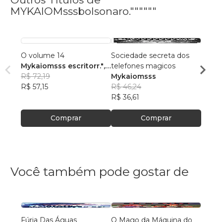
MYKAIOMsssbolsonaro.""""""
O volume 14
Sociedade secreta dos
Volum
Mykaiomsss escritorr."
,
telefones magicos
Myka
+2
R$ 72,19
Mykaiomsss
R$ 12
R$ 57,15
R$ 46,24
R$ 97
R$ 36,61
Comprar
Comprar
Você também pode gostar de
Fúria Das Águas
O Mago da Máquina do
O Lu