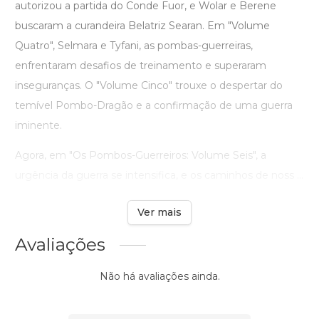
autorizou a partida do Conde Fuor, e Wolar e Berene
buscaram a curandeira Belatriz Searan. Em "Volume
Quatro", Selmara e Tyfani, as pombas-guerreiras,
enfrentaram desafios de treinamento e superaram
inseguranças. O "Volume Cinco" trouxe o despertar do
temível Pombo-Dragão e a confirmação de uma guerra
iminente.
Agora, em "Os Pombos-Guerreiros: Volume Seis", a
urgência da guerra se intensifica, e os caminhos de noss ...
Ver mais
Avaliações
Não há avaliações ainda.