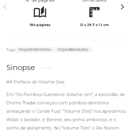
Nº de páginas
Dimensões
184 páginas
21 x 29.7 x 1.1 cm
Preto 
Tags:
FICÇAOFANTASTICA.-
FICÇAOBRASILERA.-
Sinopse
## Prefácio do Volume Seis
Em "Os Pombos-Guerreiros: Volume Um", a escuridão de
Droms Thadar começou com pombos-demônios
ameaçando o Conde Fuor. "Volume Dois" nos apresentou
Wolar, o lavrador, e Berene, seu primo ambicioso, e o
sonho de alistamento. No "Volume Três", o Rei Norom