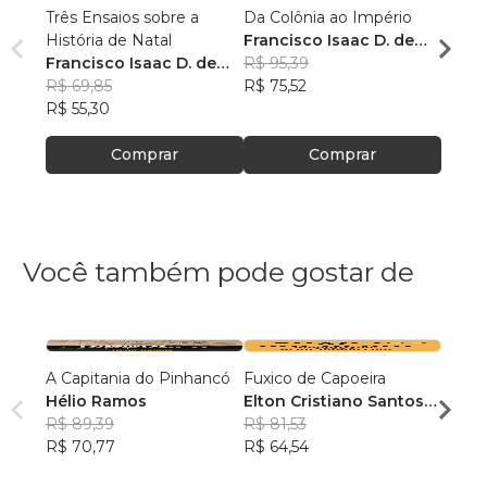
Três Ensaios sobre a
Da Colônia ao Império
Frans
História de Natal
Francisco Isaac D. de
do Bra
Francisco Isaac D. de
Oliveira
R$ 95,39
Franc
Oliveira
R$ 69,85
R$ 75,52
de Ol
R$ 79
R$ 55,30
R$ 63
Comprar
Comprar
Você também pode gostar de
A Capitania do Pinhancó
Fuxico de Capoeira
Antig
Hélio Ramos
Elton Cristiano Santos
Cariri
R$ 89,39
da Silva
R$ 81,53
Flaub
R$ 70,77
R$ 64,54
R$ 14
R$ 11