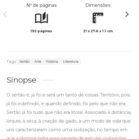
Nº de páginas
Dimensões
192 páginas
21 x 27.6 x 1.1 cm
Preto 
Tags:
Sertão
Arte
História
Literatura
Sinopse
O sertão é, já foi e será um tanto de coisas. Território, pois
já foi indefinido, e quando definido, foi pelo que não era.
Sertão já foi tudo que não era litoral. Associado à distância,
lonjura, à seca, à criação de gado, a um modo de vida que
uns caracterizaram como uma civilização, no tempo em
que a História tinha essa pegada de estudar civilizações.