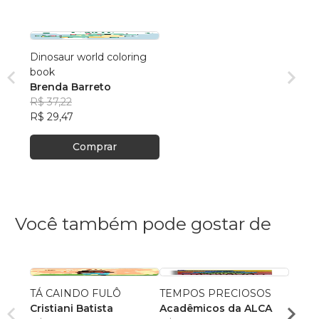
Dinosaur world coloring
book
Brenda Barreto
R$ 37,22
R$ 29,47
Comprar
Você também pode gostar de
TÁ CAINDO FULÔ
TEMPOS PRECIOSOS
Nosso
Cristiani Batista
Acadêmicos da ALCA
Jacks