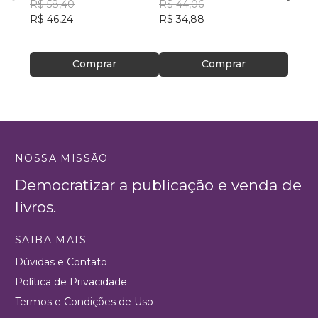
R$ 58,40
R$ 44,06
Katia
R$ 46,24
R$ 34,88
Bell
R$ 59
R$ 47
Comprar
Comprar
NOSSA MISSÃO
Democratizar a publicação e venda de
livros.
SAIBA MAIS
Dúvidas e Contato
Política de Privacidade
Termos e Condições de Uso