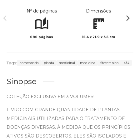
Nº de páginas
Dimensões
686 páginas
15.4 x 21.9 x 3.5 cm
Col
Tags:
homeopatia
planta
medicinal
medicina
fitoterapico
+34
Sinopse
COLEÇÃO EXCLUSIVA EM 3 VOLUMES!
LIVRO COM GRANDE QUANTIDADE DE PLANTAS
MEDICINAIS UTILIZADAS PARA O TRATAMENTO DE
DOENÇAS DIVERSAS. À MEDIDA QUE OS PRINCÍPIOS
ATIVOS SÃO DESCOBERTOS, ELES SÃO ISOLADOS E