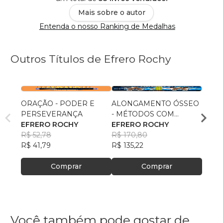
Mais sobre o autor
Entenda o nosso Ranking de Medalhas
Outros Títulos de Efrero Rochy
ORAÇÃO - PODER E
ALONGAMENTO ÓSSEO
BOMB
PERSEVERANÇA
- MÉTODOS COM
IMPR
EFRERO ROCHY
FIXADORES
EFRERO ROCHY
EFRE
R$ 52,78
R$ 170,80
R$ 22
R$ 41,79
R$ 135,22
R$ 18
Comprar
Comprar
Você também pode gostar de