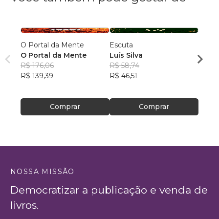
O Portal da Mente
Escuta
Minha
O Portal da Mente
Luís Silva
GABR
R$ 176,06
R$ 58,74
R$ 44
R$ 139,39
R$ 46,51
R$ 35
Comprar
Comprar
NOSSA MISSÃO
Democratizar a publicação e venda de
livros.