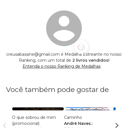
creusabassine@gmail.com é Medalha Estreante no nosso
Ranking, com um total de
2 livros vendidos!
Entenda o nosso Ranking de Medalhas
Você também pode gostar de
O que sobrou de mim
Caminho
A Vid
(promocional)
André Naves.:
Edso