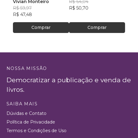
Vivian Monteiro
R$ 64,04
R$ 46
R$ 59,97
R$ 50,70
R$ 36
R$ 47,48
Comprar
Comprar
NOSSA MISSÃO
Democratizar a publicação e venda de
livros.
SAIBA MAIS
Dúvidas e Contato
Política de Privacidade
Termos e Condições de Uso