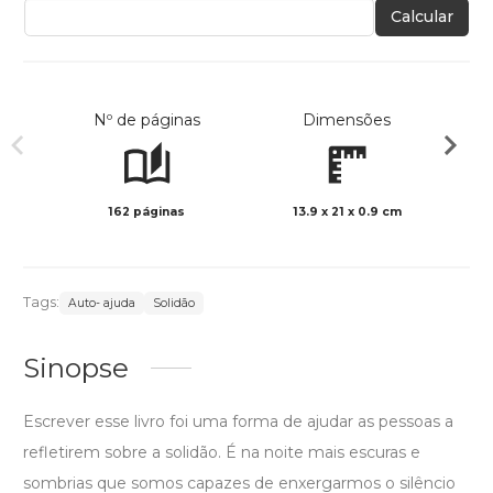
Calcular
Nº de páginas
Dimensões
162 páginas
13.9 x 21 x 0.9 cm
Preto 
Tags:
Auto- ajuda
Solidão
Sinopse
Escrever esse livro foi uma forma de ajudar as pessoas a
refletirem sobre a solidão. É na noite mais escuras e
sombrias que somos capazes de enxergarmos o silêncio