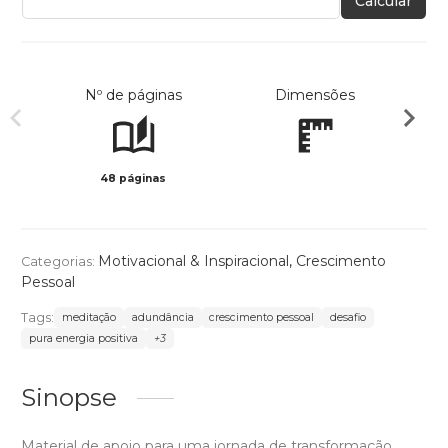
Calcular
Nº de páginas
Dimensões
48 páginas
Col
Motivacional & Inspiracional
,
Crescimento
Categorias:
Pessoal
Tags:
meditação
adundância
crescimento pessoal
desafio
pura energia positiva
+3
Sinopse
Material de apoio para uma jornada de transformação