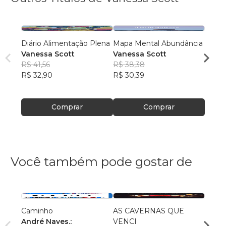
Diário Alimentação Plena
Mapa Mental Abundância
Os 3 
Vanessa Scott
Vanessa Scott
inves
R$ 41,56
R$ 38,38
temp
Vanes
R$ 32,90
R$ 30,39
R$ 38
R$ 30
Comprar
Comprar
Você também pode gostar de
Caminho
AS CAVERNAS QUE
Queri
André Naves.:
VENCI
Chris