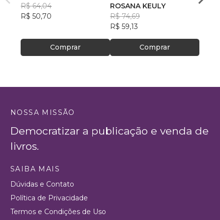
R$ 64,04
ROSANA KEULY
R$ 51
R$ 50,70
R$ 74,69
R$ 40
R$ 59,13
Comprar
Comprar
NOSSA MISSÃO
Democratizar a publicação e venda de
livros.
SAIBA MAIS
Dúvidas e Contato
Política de Privacidade
Termos e Condições de Uso