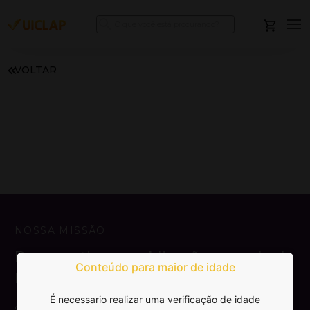
VOLTAR
NOSSA MISSÃO
Democratizar a publicação e venda de
Conteúdo para maior de idade
livros.
É necessario realizar uma verificação de idade
SAIBA MAIS