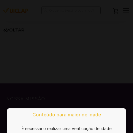
VOLTAR
NOSSA MISSÃO
Democratizar a publicação e venda de
Conteúdo para maior de idade
livros.
É necessario realizar uma verificação de idade
SAIBA MAIS