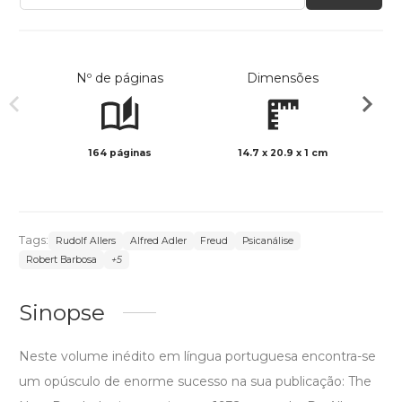
Nº de páginas
Dimensões
164 páginas
14.7 x 20.9 x 1 cm
Preto 
Tags:
Rudolf Allers
Alfred Adler
Freud
Psicanálise
Robert Barbosa
+5
Sinopse
Neste volume inédito em língua portuguesa encontra-se
um opúsculo de enorme sucesso na sua publicação: The