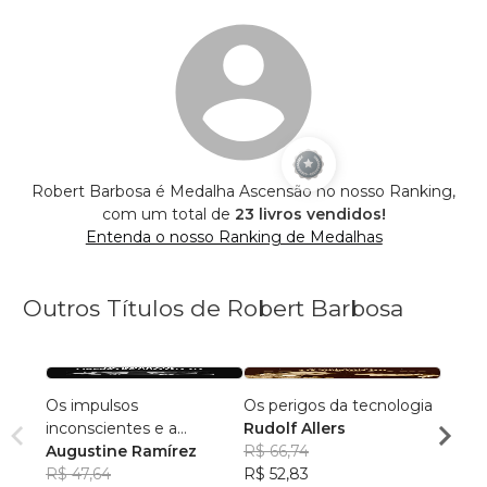
Robert Barbosa é Medalha Ascensão no nosso Ranking,
com um total de
23 livros vendidos!
Entenda o nosso Ranking de Medalhas
Outros Títulos de Robert Barbosa
Os impulsos
Os perigos da tecnologia
Psicol
inconscientes e a
Rudolf Allers
Santo
liberdade humana na
Augustine Ramírez
R$ 66,74
Dr. 
psicanálise de Freud
R$ 47,64
R$ 52,83
Gasq
R$ 44