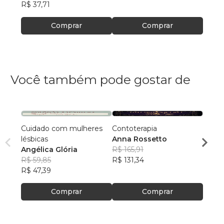
R$ 37,71
R$ 34
Comprar
Comprar
Você também pode gostar de
Cuidado com mulheres
Contoterapia
CLÍNI
lésbicas
Anna Rossetto
VALÉ
Angélica Glória
R$ 165,91
RIBE
R$ 10
R$ 59,85
R$ 131,34
R$ 84
R$ 47,39
Comprar
Comprar