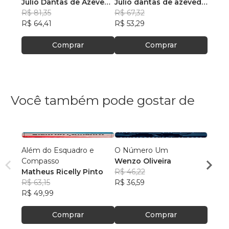
Julio Dantas de Azevedo
Julio dantas de azevedo
Compr
Julio
Reno de Sousa
R$ 81,35
reno de sousa
R$ 67,32
Reno
R$ 71
R$ 64,41
R$ 53,29
R$ 56
Comprar
Comprar
Você também pode gostar de
Além do Esquadro e
O Número Um
A Hist
Compasso
Wenzo Oliveira
Volu
Matheus Ricelly Pinto
R$ 46,22
Alber
R$ 63,15
R$ 36,59
R$ 10
R$ 49,99
R$ 80
Comprar
Comprar