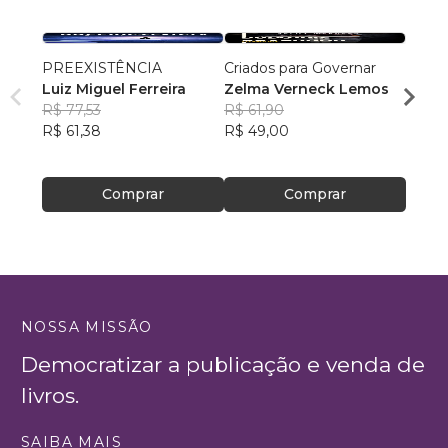
PREEXISTÊNCIA
Criados para Governar
A Sen
Luiz Miguel Ferreira
Zelma Verneck Lemos
Samue
R$ 77,53
R$ 61,90
Chies
R$ 94
R$ 61,38
R$ 49,00
R$ 75
Comprar
Comprar
NOSSA MISSÃO
Democratizar a publicação e venda de
livros.
SAIBA MAIS