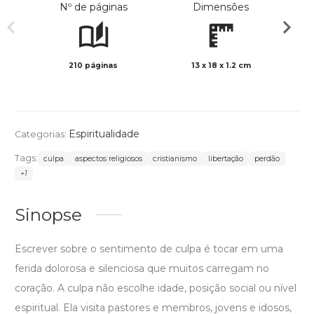
Nº de páginas
Dimensões
210 páginas
13 x 18 x 1.2 cm
Preto 
Espiritualidade
Categorias:
Tags:
culpa
aspectos religiosos
cristianismo
libertação
perdão
+1
Sinopse
Escrever sobre o sentimento de culpa é tocar em uma
ferida dolorosa e silenciosa que muitos carregam no
coração. A culpa não escolhe idade, posição social ou nível
espiritual. Ela visita pastores e membros, jovens e idosos,