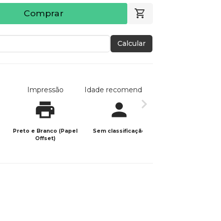
Comprar
Calcular
Impressão
Idade recomendada
Data de publicaç
Preto e Branco (Papel
Sem classificação
03/11/2025
Offset)