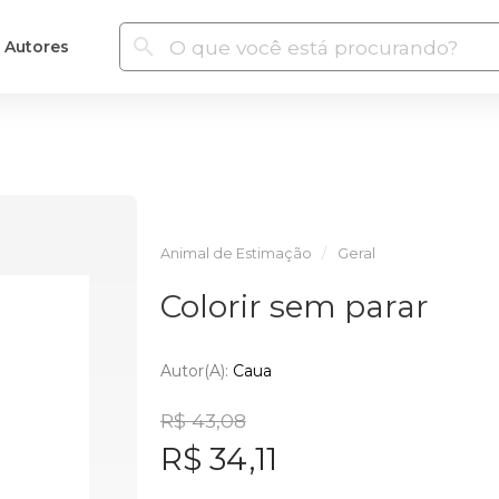
Autores
Animal de Estimação
Geral
Colorir sem parar
Autor(a):
Caua
R$ 43,08
R$ 34,11