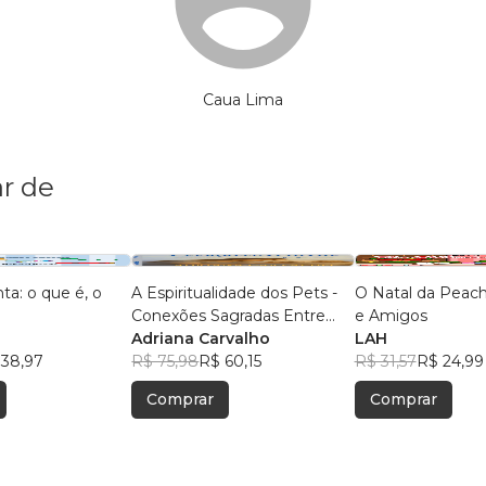
Caua Lima
r de
ta: o que é, o
A Espiritualidade dos Pets -
O Natal da Peach
Conexões Sagradas Entre
e Amigos
Humanos e Animais
Adriana Carvalho
LAH
 38,97
R$ 75,98
R$ 60,15
R$ 31,57
R$ 24,99
Comprar
Comprar