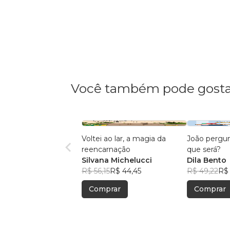
Você também pode gosta
Voltei ao lar, a magia da
João pergun
reencarnação
que será?
Silvana Michelucci
Dila Bento
R$ 56,15
R$ 44,45
R$ 49,22
R$
Comprar
Comprar