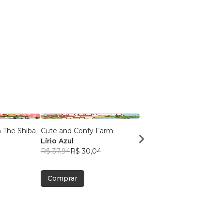
 The Shiba
Cute and Confy Farm
Prontuário Médico-
Lírio Azul
Veterinário - Manual Ét
R$ 37,94
R$ 30,04
Jurídico
Ariana Anari Gil
R$ 147,53
R$ 116,80
Comprar
Comprar