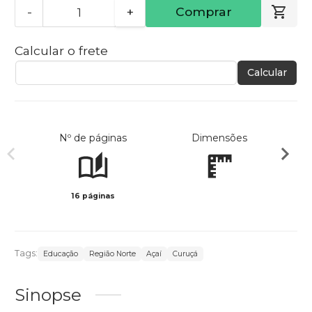
-
+
Comprar
Calcular o frete
Calcular
Nº de páginas
Dimensões
16 páginas
Col
Tags:
Educação
Região Norte
Açaí
Curuçá
Sinopse