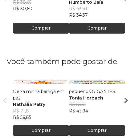
R$ 38,65
Humberto Baía
Domin
Humb
R$ 30,60
R$ 43,41
R$ 28
R$ 34,37
R$ 22
Comprar
Comprar
Você também pode gostar de
Deixa minha barriga em
pequenos GIGANTES
As Ba
paz!
Tonia Horbach
Delma
Nathália Petry
R$ 55,51
R$ 54
R$ 71,81
R$ 43,94
R$ 42
R$ 56,85
Comprar
Comprar