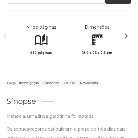
Nº de páginas
Dimensões
432 páginas
15.9 x 23 x 2.3 cm
Preto 
Tags:
Investigação
Suspense
Policial
Reviravolta
Sinopse
Manoela, uma linda garotinha foi raptada.
Os sequestradores estipularam o prazo de três dias para
que os pais da menina arrumassem um milhão de reais