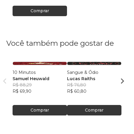
Comprar
Você também pode gostar de
10 Minutos
Sangue & Ódio
O Col
Samuel Heuwald
Lucas Raiths
Thia
R$ 88,29
R$ 76,80
R$ 55
R$ 69,90
R$ 60,80
R$ 44
Comprar
Comprar