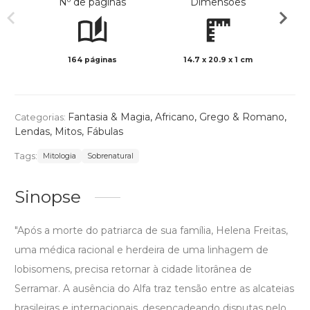
Nº de páginas
Dimensões
164 páginas
14.7 x 20.9 x 1 cm
Preto 
Fantasia & Magia
,
Africano
,
Grego & Romano
,
Categorias:
Lendas, Mitos, Fábulas
Tags:
Mitologia
Sobrenatural
Sinopse
"Após a morte do patriarca de sua família, Helena Freitas,
uma médica racional e herdeira de uma linhagem de
lobisomens, precisa retornar à cidade litorânea de
Serramar. A ausência do Alfa traz tensão entre as alcateias
brasileiras e internacionais, desencadeando disputas pelo