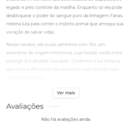
legado e pelo controle da matilha. Enquanto só ela pode
desbloquear o poder do sangue puro da linhagem Farias,
Helena luta para conter o instinto primal que ameaça sua
vocação de salvar vidas.
Nesse cenário, ela cruza caminhos com Téo, um
sacerdote de origem misteriosa, cuja missão oscila entre
protegê-la e desafiar sua razão. Conforme a lua cheia se
aproxima e diferentes clãs assumem suas formas mais
selvagens, Helena ...
Ver mais
Avaliações
Não há avaliações ainda.