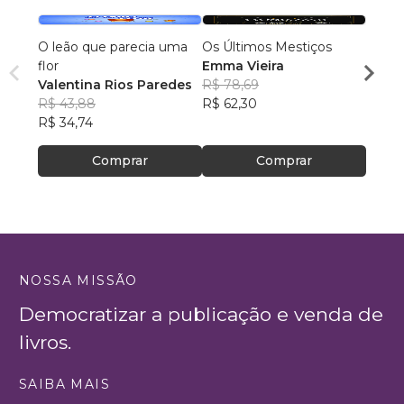
O leão que parecia uma
Os Últimos Mestiços
Lia e
flor
Emma Vieira
Julia
Valentina Rios Paredes
R$ 78,69
R$ 45
R$ 43,88
R$ 62,30
R$ 35
R$ 34,74
Comprar
Comprar
NOSSA MISSÃO
Democratizar a publicação e venda de
livros.
SAIBA MAIS