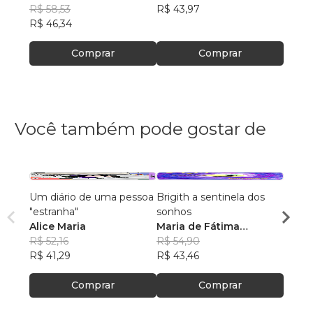
R$ 58,53
R$ 43,97
R$ 61
R$ 46,34
R$ 48
Comprar
Comprar
Você também pode gostar de
Um diário de uma pessoa
Brigith a sentinela dos
A PA
"estranha"
sonhos
APRE
Alice Maria
Maria de Fátima
VOA
Elian
R$ 52,16
cândido
R$ 54,90
Fern
R$ 56
R$ 41,29
R$ 43,46
R$ 44
Comprar
Comprar