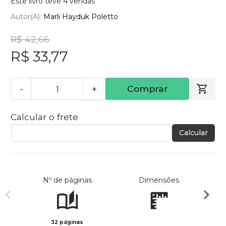
Este livro teve 4 vendas
Autor(a):
Marli Hayduk Poletto
R$ 42,66
R$ 33,77
-
+
Comprar
Calcular o frete
Calcular
Nº de páginas
Dimensões
32 páginas
Preto 