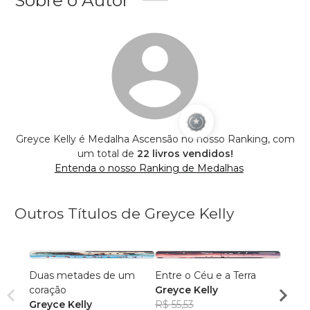
Greyce Kelly é Medalha Ascensão no nosso Ranking, com
um total de
22 livros vendidos!
Entenda o nosso Ranking de Medalhas
Outros Títulos de Greyce Kelly
Duas metades de um
Entre o Céu e a Terra
Um ca
coração
Greyce Kelly
felici
Greyce Kelly
R$ 55,53
Greyc