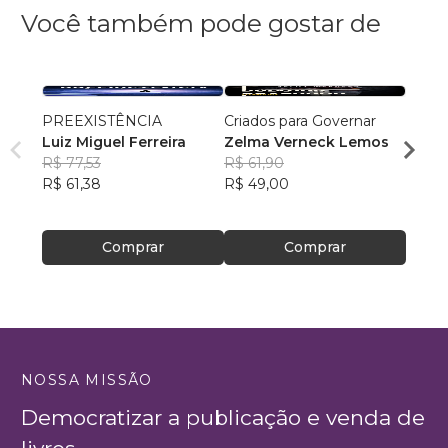
Você também pode gostar de
PREEXISTÊNCIA
Criados para Governar
A Sen
Luiz Miguel Ferreira
Zelma Verneck Lemos
Samue
R$ 77,53
R$ 61,90
Chies
R$ 94
R$ 61,38
R$ 49,00
R$ 75
Comprar
Comprar
NOSSA MISSÃO
Democratizar a publicação e venda de