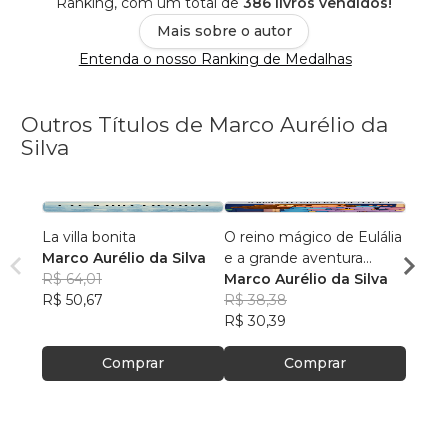
Ranking, com um total de
386 livros vendidos!
Mais sobre o autor
Entenda o nosso Ranking de Medalhas
Outros Títulos de Marco Aurélio da
Silva
La villa bonita
O reino mágico de Eulália
O cin
Marco Aurélio da Silva
e a grande aventura
Marco
R$ 64,01
noturna
Marco Aurélio da Silva
R$ 62
R$ 50,67
R$ 38,38
R$ 49
R$ 30,39
Comprar
Comprar