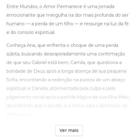
Entre Mundos, o Amor Permanece é uma jornada
emocionante que mergulha na dor mais profunda do ser
humano — a perda de um filho — e ressurge na luz da fé
e do consolo espiritual.
Conheça Ana, que enfrenta o choque de uma perda
súbita, buscando desesperadamente uma confirmação
de que seu Gabriel está bem; Camila, que questiona a
bondade de Deus após a longa doença de sua pequena
Sofia, encontrando a redenção na pureza de um abraço
espiritual; e Daniela, atormentada pela culpa e pelo
julgamento social após a partida trágica de sua filha Malu,
descobrindo que o perdão é a chave para a libertação de
ambas as a ...
Ver mais