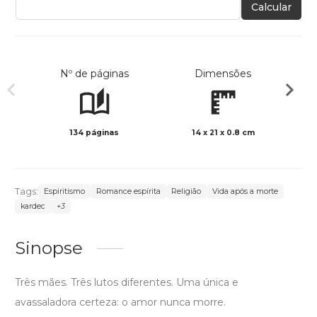
Calcular
Nº de páginas
Dimensões
134 páginas
14 x 21 x 0.8 cm
Preto 
Tags:
Espiritismo
Romance espírita
Religião
Vida após a morte
kardec
+3
Sinopse
Três mães. Três lutos diferentes. Uma única e
avassaladora certeza: o amor nunca morre.