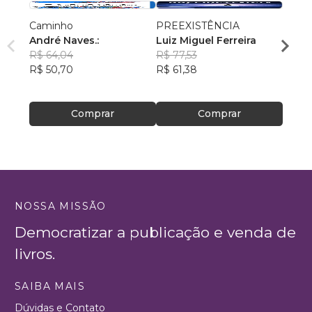
Caminho
PREEXISTÊNCIA
Seus 
André Naves.:
Luiz Miguel Ferreira
F.J.V
R$ 64,04
R$ 77,53
R$ 19
R$ 50,70
R$ 61,38
R$ 15
Comprar
Comprar
NOSSA MISSÃO
Democratizar a publicação e venda de
livros.
SAIBA MAIS
Dúvidas e Contato