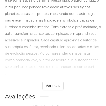
e se torna espelho da alma. Nesta obra, o autor conduz o
leitor por uma jornada reveladora através dos signos,
planetas, casas e aspectos, mostrando que a astrologia
não é adivinhação, mas linguagem simbólica capaz de
iluminar o caminho interior. Com clareza e profundidade, o
autor transforma conceitos complexos em aprendizado
acessível e inspirador. Cada capítulo aproxima o leitor de
sua própria essência, revelando talentos, desafios e ciclos
de evolução pessoal. Ao compreender o mapa natal
como mandala viva, o leitor descobre que autoconhecer-
se é alinhar-se ao universo e reconhecer-se como parte at
...
Ver mais
Avaliações