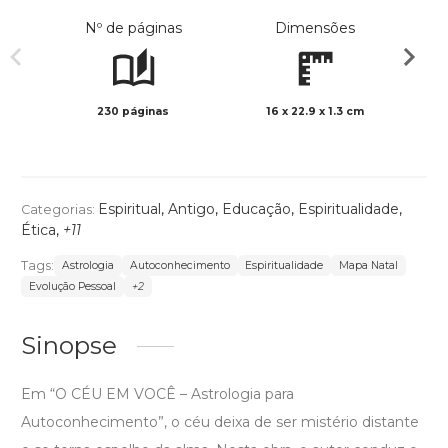
Nº de páginas
Dimensões
230 páginas
16 x 22.9 x 1.3 cm
Preto 
Espiritual
,
Antigo
,
Educação
,
Espiritualidade
,
Categorias:
Ética
,
+11
Tags:
Astrologia
Autoconhecimento
Espiritualidade
Mapa Natal
Evolução Pessoal
+2
Sinopse
Em “O CÉU EM VOCÊ – Astrologia para
Autoconhecimento”, o céu deixa de ser mistério distante