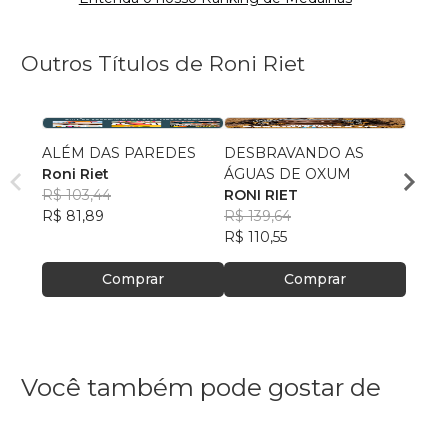
Outros Títulos de Roni Riet
ALÉM DAS PAREDES
DESBRAVANDO AS
A EN
Roni Riet
ÁGUAS DE OXUM
RONI 
R$ 103,44
RONI RIET
R$ 13
R$ 81,89
R$ 139,64
R$ 10
R$ 110,55
Comprar
Comprar
Você também pode gostar de