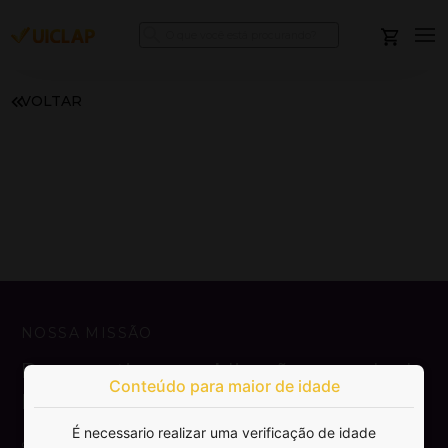
VOLTAR
NOSSA MISSÃO
Democratizar a publicação e venda de
Conteúdo para maior de idade
livros.
É necessario realizar uma verificação de idade
SAIBA MAIS