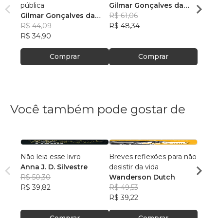
pública
Gilmar Gonçalves da
Gilma
Gilmar Gonçalves da
Costa
R$ 61,06
Cost
R$ 47
Costa
R$ 44,09
R$ 48,34
R$ 37
R$ 34,90
Comprar
Comprar
Você também pode gostar de
Não leia esse livro
Breves reflexões para não
Argum
Anna J. D. Silvestre
desistir da vida
ateís
R$ 50,30
Wanderson Dutch
Robin
R$ 39,82
R$ 49,53
R$ 56
R$ 39,22
R$ 44