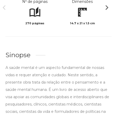
Nº de páginas
Dimensões
270 páginas
14.7 x 21 x 1.5 cm
Preto 
Sinopse
A saúde mental é um aspecto fundamental de nossas
vidas e requer atenção e cuidado. Neste sentido, a
presente obra trata da relação entre o pensamento e a
saúde mental humana. É um livro de acesso aberto que
visa apoiar as comunidades globais e interdisciplinares de
pesquisadores, clínicos, cientistas médicos, cientistas
sociais, cientistas da vida e formuladores de políticas na