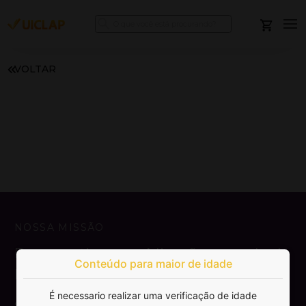
VOLTAR
NOSSA MISSÃO
Democratizar a publicação e venda de
Conteúdo para maior de idade
livros.
É necessario realizar uma verificação de idade
SAIBA MAIS