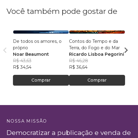
Você também pode gostar de
De todos os amores, o
Contos do Tempo e da
Agulh
próprio
Terra, do Fogo e do Mar
Escri
Noar Beaumont
Ricardo Lisboa Pegorini
R$ 79
R$ 43,63
R$ 46,28
R$ 63
R$ 34,54
R$ 36,64
Comprar
Comprar
NOSSA MISSÃO
Democratizar a publicação e venda de