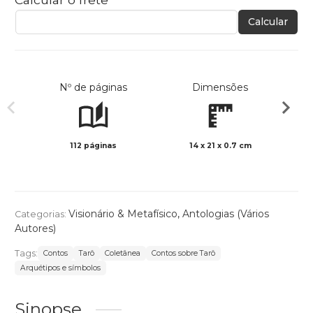
Calcular
Nº de páginas
Dimensões
112 páginas
14 x 21 x 0.7 cm
Preto 
Visionário & Metafísico
,
Antologias (Vários
Categorias:
Autores)
Tags:
Contos
Tarô
Coletânea
Contos sobre Tarô
Arquétipos e símbolos
Sinopse