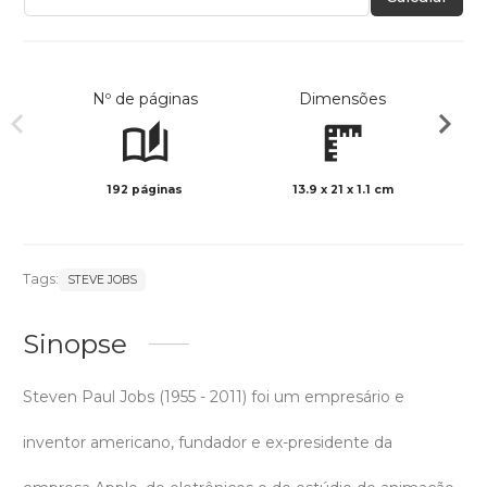
Nº de páginas
Dimensões
192 páginas
13.9 x 21 x 1.1 cm
Col
Tags:
STEVE JOBS
Sinopse
Steven Paul Jobs (1955 - 2011) foi um empresário e
inventor americano, fundador e ex-presidente da