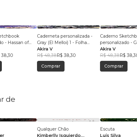
etchbook
Caderneta personalizada -
Caderno Sketch
do - Hassan of
Gray (El Melloi) 1 - Folha
personalizado - G
OL 1 (pequeno) -
branca
Akira V
Melloi) 1 (pequeno
Akira V
a
 38,30
R$ 48,38
R$ 38,30
branca
R$ 48,38
R$ 38,3
Comprar
Comprar
r de
Qualquer Chão
Escuta
er
Kimberlly Isquierdo
Luís Silva