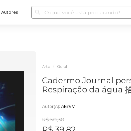
Autores
Arte
Geral
Cadermo Journal pers
Respiração da ág
Autor(a):
Akira V
R$ 50,30
R$ 39,82