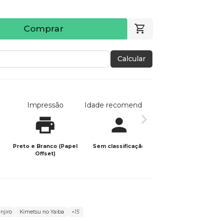
Comprar
Calcular
Impressão
Idade recomendada
Data de publicaç
Preto e Branco (Papel
Sem classificação
15/11/2021
Offset)
njiro
Kimetsu no Yaiba
+15