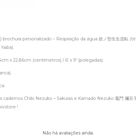
o) brochura personalizado – Respiração da água 拾ノ型生生流転 (t
Yaiba).
m x 22,86cm (centímetros) / 6′ x 9′ (polegadas).
anca).
ca.
os cadernos Chibi Nezuko – Sakuras e Kamado Nezuko 竈門 禰
kivstore !
Não há avaliações ainda.