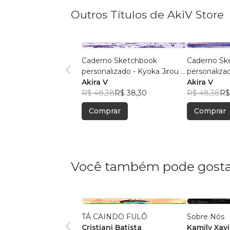
Outros Títulos de AkiV Store
Caderno Sketchbook
Caderno Sk
personalizado - Kyoka Jirou 1
personaliza
(pequeno) - Folha branca
Akira V
Serenity ID
Akira V
R$ 48,38
R$ 38,30
Folha branc
R$ 48,38
R$
Comprar
Comprar
Você também pode gosta
TÁ CAINDO FULÔ
Sobre Nós
Cristiani Batista
Kamily Xavi