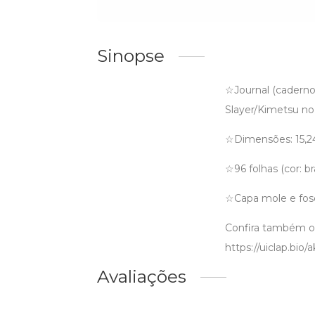
Sinopse
☆Journal (cadern
Slayer/Kimetsu no 
☆Dimensões: 15,24c
☆96 folhas (cor: br
☆Capa mole e fos
Confira também 
https://uiclap.bio/a
Avaliações