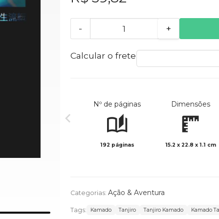
-
+
Calcular o frete
Nº de páginas
Dimensões
192 páginas
15.2 x 22.8 x 1.1 cm
Ação & Aventura
Categorias:
Tags:
Kamado
Tanjiro
Tanjiro Kamado
Kamado Ta