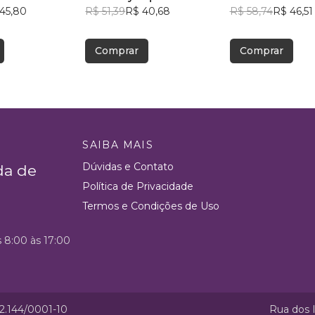
45,80
Bongalhardo
R$ 51,39
R$ 40,68
R$ 58,74
R$ 46,51
Comprar
Comprar
SAIBA MAIS
Dúvidas e Contato
da de
Política de Privacidade
Termos e Condições de Uso
s 8:00 às 17:00
52.144/0001-10
Rua dos I