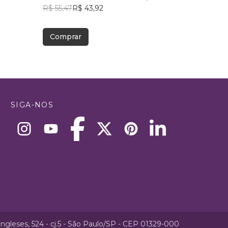
R$ 55,47
R$ 43,92
Daniela Sato
R$ 60,65
R$ 48,01
Comprar
Comprar
SIGA-NOS
ngleses, 524 - cj.5 - São Paulo/SP - CEP 01329-000