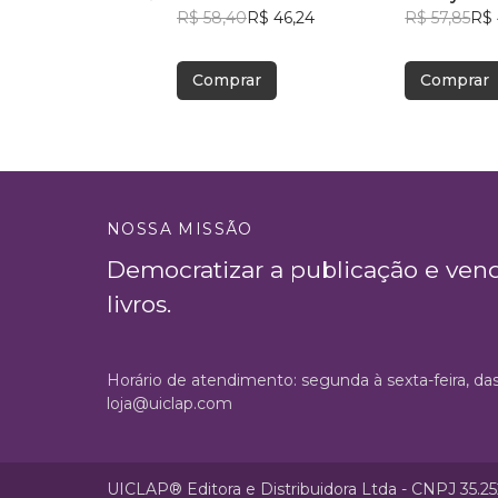
R$ 58,40
R$ 46,24
R$ 57,85
R$ 
Comprar
Comprar
NOSSA MISSÃO
Democratizar a publicação e ven
livros.
Horário de atendimento: segunda à sexta-feira, da
loja@uiclap.com
UICLAP® Editora e Distribuidora Ltda - CNPJ 35.2