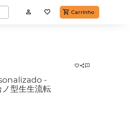
Carrinho
onalizado -
ua 拾ノ型生生流転