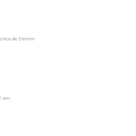
écnica de Demon
豆子 em