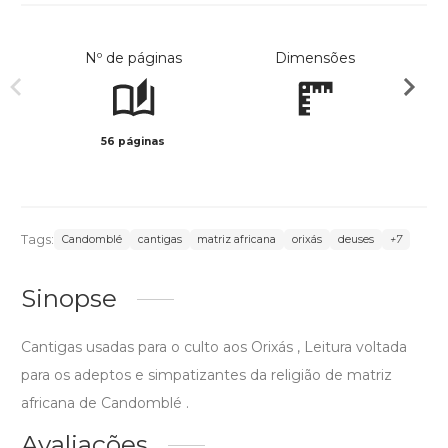
Nº de páginas
Dimensões
56 páginas
Preto 
Tags:
Candomblé
cantigas
matriz africana
orixás
deuses
+7
Sinopse
Cantigas usadas para o culto aos Orixás , Leitura voltada
para os adeptos e simpatizantes da religião de matriz
africana de Candomblé .
Avaliações