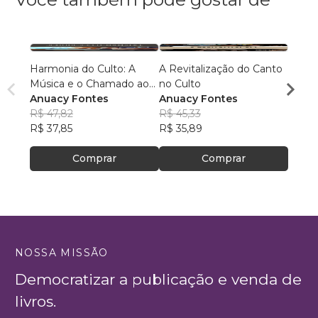
Harmonia do Culto: A
A Revitalização do Canto
Santa Mort
Música e o Chamado ao
no Culto
Devo
Serviço
Anuacy Fontes
Anuacy Fontes
Dami
R$ 47,82
R$ 45,33
R$ 12
R$ 37,85
R$ 35,89
R$ 101
Comprar
Comprar
NOSSA MISSÃO
Democratizar a publicação e venda de
livros.