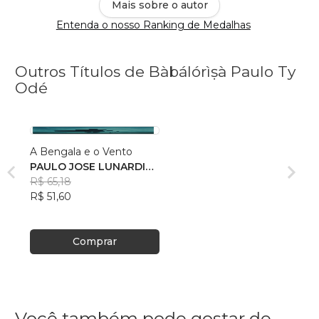
Mais sobre o autor
Entenda o nosso Ranking de Medalhas
Outros Títulos de Bàbálórìṣà Paulo Ty
Odé
A Bengala e o Vento
PAULO JOSE LUNARDI
RABELO
R$ 65,18
R$ 51,60
Comprar
Você também pode gostar de