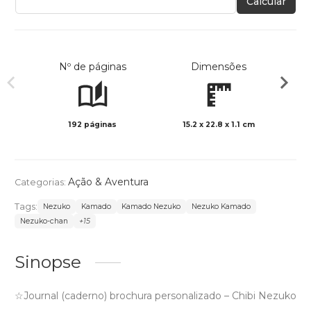
Calcular
Nº de páginas
Dimensões
192 páginas
15.2 x 22.8 x 1.1 cm
Preto 
Ação & Aventura
Categorias:
Tags:
Nezuko
Kamado
Kamado Nezuko
Nezuko Kamado
Nezuko-chan
+15
Sinopse
☆Journal (caderno) brochura personalizado – Chibi Nezuko