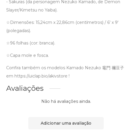
- Sakuras (da personagem Nezuko Kamado, de Demon
Slayer/Kimetsu no Yaiba).
☆Dimensões: 15,24cm x 22,86cm (centímetros) / 6′ x 9′
(polegadas).
☆96 folhas (cor: branca).
☆Capa mole e fosca.
Confira também os modelos Kamado Nezuko 竈門 禰豆子
em https://uiclap.bio/akivstore !
Avaliações
Não há avaliações ainda.
Adicionar uma avaliação