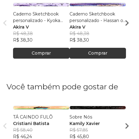
Caderno Sketchbook
Caderno Sketchbook
Cader
personalizado - Kyoka
personalizado - Hassan of
Gray (
Jirou 1 (pequeno) - Folha
Akira V
Serenity IDOL 1
Akira V
branc
Akira
branca
R$ 48,38
(pequeno) - Folha branca
R$ 48,38
R$ 48
R$ 38,30
R$ 38,30
R$ 38
Comprar
Comprar
Você também pode gostar de
TÁ CAINDO FULÔ
Sobre Nós
Qualq
Cristiani Batista
Kamily Xavier
Kimbe
R$ 58,40
R$ 57,85
Bong
R$ 51
R$ 46,24
R$ 45,80
R$ 40