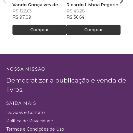
Vando Gonçalves de
Ricardo Lisboa Pegorini
R$ 48
Araújo
R$ 122,63
R$ 46,28
R$ 38
R$ 97,09
R$ 36,64
Comprar
Comprar
NOSSA MISSÃO
Democratizar a publicação e venda de
livros.
SAIBA MAIS
Dúvidas e Contato
Política de Privacidade
Termos e Condições de Uso