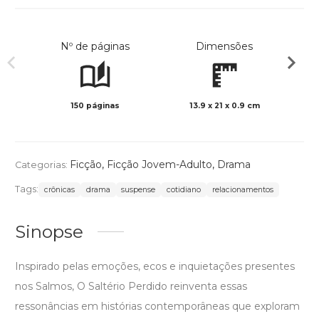
Nº de páginas
Dimensões
150 páginas
13.9 x 21 x 0.9 cm
Preto 
Ficção
,
Ficção Jovem-Adulto
,
Drama
Categorias:
Tags:
crônicas
drama
suspense
cotidiano
relacionamentos
Sinopse
Inspirado pelas emoções, ecos e inquietações presentes
nos Salmos, O Saltério Perdido reinventa essas
ressonâncias em histórias contemporâneas que exploram