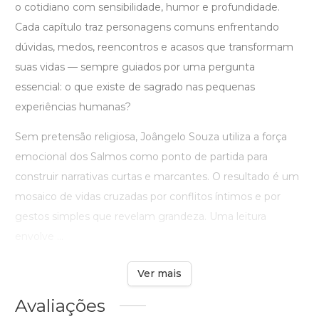
o cotidiano com sensibilidade, humor e profundidade.
Cada capítulo traz personagens comuns enfrentando
dúvidas, medos, reencontros e acasos que transformam
suas vidas — sempre guiados por uma pergunta
essencial: o que existe de sagrado nas pequenas
experiências humanas?
Sem pretensão religiosa, Joângelo Souza utiliza a força
emocional dos Salmos como ponto de partida para
construir narrativas curtas e marcantes. O resultado é um
mosaico de vidas cruzadas por conflitos íntimos e por
gestos simples que revelam grandeza. Uma leitura
envolve ...
Ver mais
Avaliações