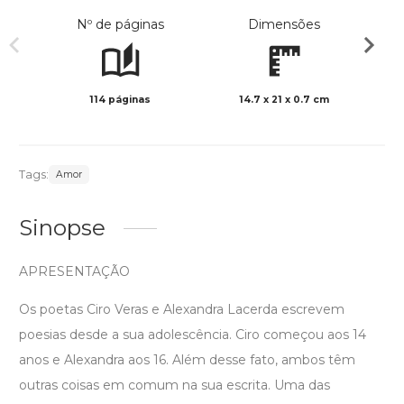
Nº de páginas
Dimensões
114 páginas
14.7 x 21 x 0.7 cm
Preto 
Tags:
Amor
Sinopse
APRESENTAÇÃO
Os poetas Ciro Veras e Alexandra Lacerda escrevem
poesias desde a sua adolescência. Ciro começou aos 14
anos e Alexandra aos 16. Além desse fato, ambos têm
outras coisas em comum na sua escrita. Uma das