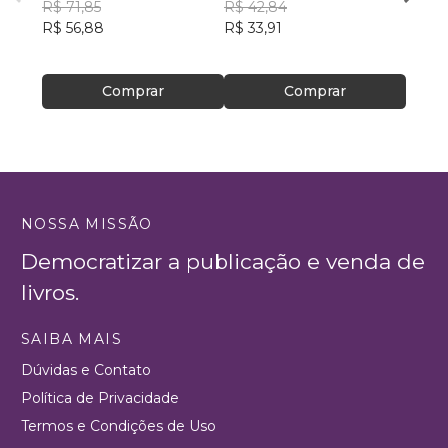
R$ 71,85
R$ 42,84
ainda 
Carla
R$ 56,88
R$ 33,91
R$ 57
R$ 45
Comprar
Comprar
NOSSA MISSÃO
Democratizar a publicação e venda de
livros.
SAIBA MAIS
Dúvidas e Contato
Política de Privacidade
Termos e Condições de Uso