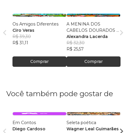
Os Amigos Diferentes
A MENINA DOS
Ciro Veras
CABELOS DOURADOS E
R$ 39,30
A BORBOLETA AZUL
Alexandra Lacerda
R$ 31,11
R$ 32,30
R$ 25,57
Comprar
Comprar
Você também pode gostar de
Em Contos
Seleta poética
O que
Diego Cardoso
Wagner Leal Guimarães
enten