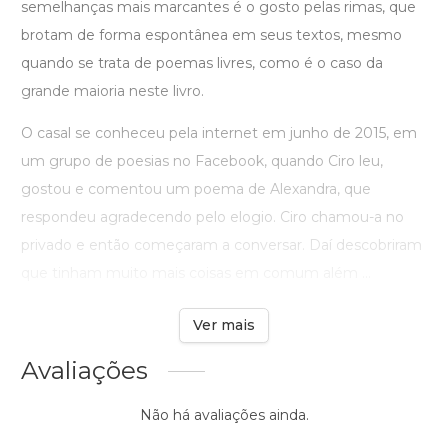
semelhanças mais marcantes é o gosto pelas rimas, que
brotam de forma espontânea em seus textos, mesmo
quando se trata de poemas livres, como é o caso da
grande maioria neste livro.
O casal se conheceu pela internet em junho de 2015, em
um grupo de poesias no Facebook, quando Ciro leu,
gostou e comentou um poema de Alexandra, que
respondeu agradecendo pelo elogio. Ciro chamou-a no
privado e então começaram a conversar. Daí descobriram
que tinham muito mais coisas em comum além ...
Ver mais
Avaliações
Não há avaliações ainda.