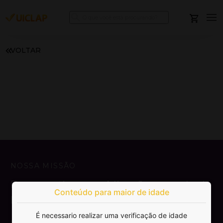
VOLTAR
NOSSA MISSÃO
Democratizar a publicação e venda de
Conteúdo para maior de idade
livros.
É necessario realizar uma verificação de idade
SAIBA MAIS