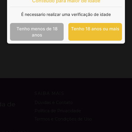
Conteúdo para maior de idade
É necessario realizar uma verificação de idade
Tenho menos de 18
Tenho 18 anos ou mais
anos
SAIBA MAIS
Dúvidas e Contato
da de
Política de Privacidade
Termos e Condições de Uso