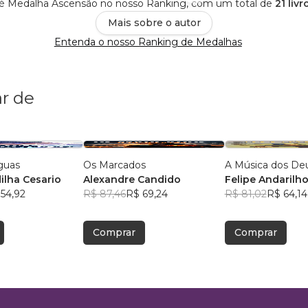
 é Medalha Ascensão no nosso Ranking, com um total de
21 liv
Mais sobre o autor
Entenda o nosso Ranking de Medalhas
r de
guas
Os Marcados
A Música dos De
ilha Cesario
Alexandre Candido
Felipe Andarilh
54,92
R$ 87,46
R$ 69,24
R$ 81,02
R$ 64,14
Comprar
Comprar