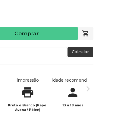
Comprar
Calcular
Impressão
Idade recomendada
Data de publicaç
Preto e Branco (Papel
13 a 18 anos
27/10/2025
Avena / Pólen)