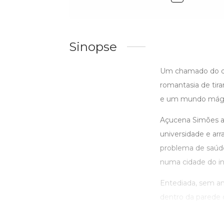
Sinopse
Um chamado do de
romantasia de tir
e um mundo mági
Açucena Simões ac
universidade e arr
problema de saúde
numa cidade do int
Entediada, sem am
dentro da parede de