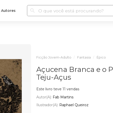
Autores
Ficção Jovem-Adulto
Fantasia
Épico
Açucena Branca e o P
Teju-Açus
Este livro teve 11 vendas
Autor(a):
Fab Martins
Ilustrador(a):
Raphael Queiroz