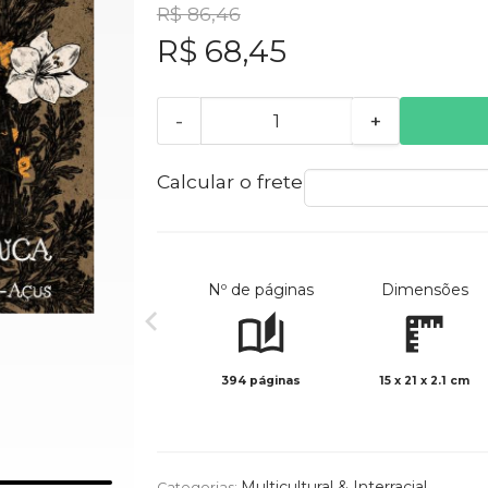
R$ 86,46
R$ 68,45
-
+
Calcular o frete
Nº de páginas
Dimensões
394 páginas
15 x 21 x 2.1 cm
Multicultural & Interracial
Categorias: