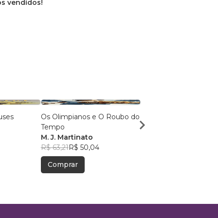
ros vendidos!
uses
Os Olimpianos e O Roubo do
O Conto Da Bruxa
o
Tempo
Any Caroline de Olive
M. J. Martinato
Soares
R$ 64,51
R$ 51,07
R$ 63,21
R$ 50,04
Comprar
Comprar