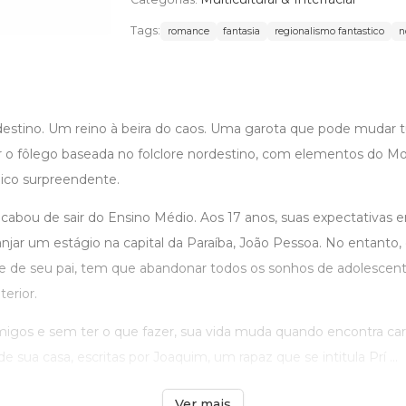
Tags:
romance
fantasia
regionalismo fantastico
n
stino. Um reino à beira do caos. Uma garota que pode mudar t
ar o fôlego baseada no folclore nordestino, com elementos do M
co surpreendente.
abou de sair do Ensino Médio. Aos 17 anos, suas expectativas e
anjar um estágio na capital da Paraíba, João Pessoa. No entanto
 de seu pai, tem que abandonar todos os sonhos de adolescent
erior.
igos e sem ter o que fazer, sua vida muda quando encontra ca
 sua casa, escritas por Joaquim, um rapaz que se intitula Prí ...
Ver mais