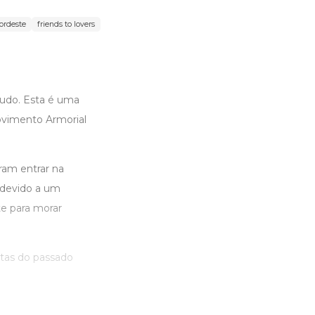
ordeste
friends to lovers
udo. Esta é uma
ovimento Armorial
ram entrar na
, devido a um
e para morar
rtas do passado