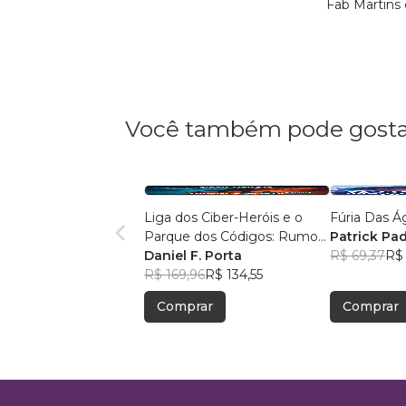
Fab Martins
Você também pode gosta
Liga dos Ciber-Heróis e o
Fúria Das Á
Parque dos Códigos: Rumo
Patrick Pad
ao Desconhecido
Daniel F. Porta
R$ 69,37
R$ 
R$ 169,96
R$ 134,55
Comprar
Comprar