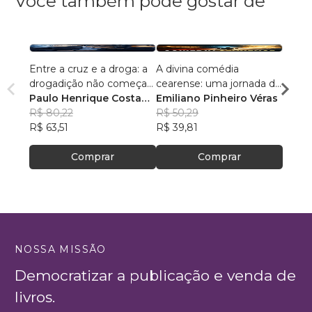
Você também pode gostar de
Entre a cruz e a droga: a
A divina comédia
Letra
drogadição não começa
cearense: uma jornada de
Força
na substância, mas na
Paulo Henrique Costa
fé entre o purgatório da
Emiliano Pinheiro Véras
Hélio
fragilidade estrutural do
Tertuliano dos Santos
R$ 80,22
recepção, o inferno da
R$ 50,29
Marti
R$ 121
ego: a teoria da via
R$ 63,51
UTI e o paraíso do milagre
R$ 39,81
R$ 95
vascular simbólica e o
modelo Tertuliano de
Comprar
Comprar
reconstrução simbólica
NOSSA MISSÃO
Democratizar a publicação e venda de
livros.