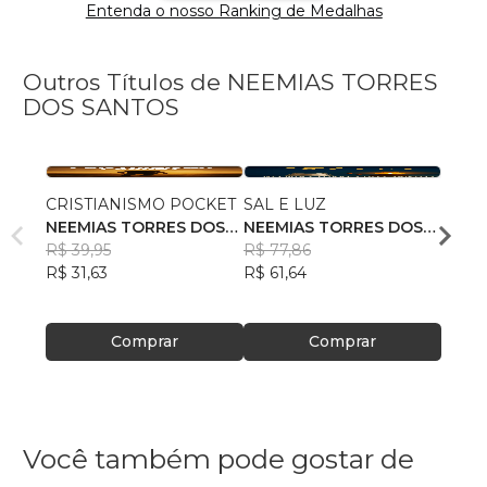
Entenda o nosso Ranking de Medalhas
Outros Títulos de NEEMIAS TORRES
DOS SANTOS
CRISTIANISMO POCKET
SAL E LUZ
CIDA
NEEMIAS TORRES DOS
NEEMIAS TORRES DOS
NEEM
SANTOS
R$ 39,95
SANTOS
R$ 77,86
SANT
R$ 43
R$ 31,63
R$ 61,64
R$ 34
Comprar
Comprar
Você também pode gostar de