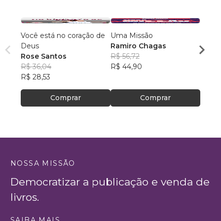
Você está no coração de
Uma Missão
Dor, F
Deus
Ramiro Chagas
Cleit
Rose Santos
R$ 56,72
R$ 54
R$ 36,04
R$ 44,90
R$ 42
R$ 28,53
Comprar
Comprar
NOSSA MISSÃO
Democratizar a publicação e venda de
livros.
SAIBA MAIS