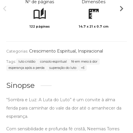
Nº de páginas
Dimensões
122 páginas
14.7 x 21 x 0.7 cm
Preto 
Crescimento Espiritual
,
Inspiracional
Categorias:
Tags:
luto cristão
consolo espiritual
fé em meio à dor
esperança após a perda
superação do luto
+6
Sinopse
“Sombra e Luz: A Luta do Luto” é um convite à alma
ferida para caminhar do vale da dor até o amanhecer da
esperança.
Com sensibilidade e profunda fé cristã, Neemias Torres