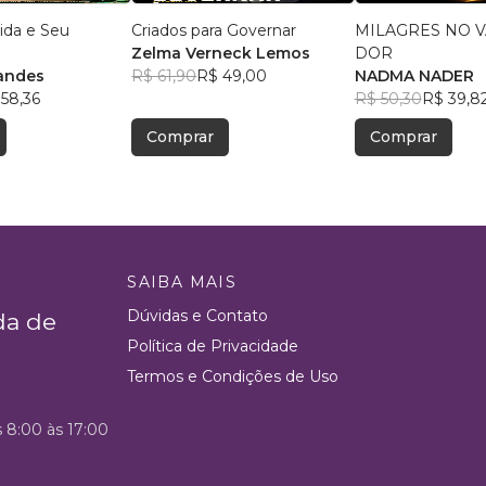
ida e Seu
Criados para Governar
MILAGRES NO V
Zelma Verneck Lemos
DOR
andes
R$ 61,90
R$ 49,00
NADMA NADER
58,36
R$ 50,30
R$ 39,8
Comprar
Comprar
SAIBA MAIS
Dúvidas e Contato
da de
Política de Privacidade
Termos e Condições de Uso
s 8:00 às 17:00