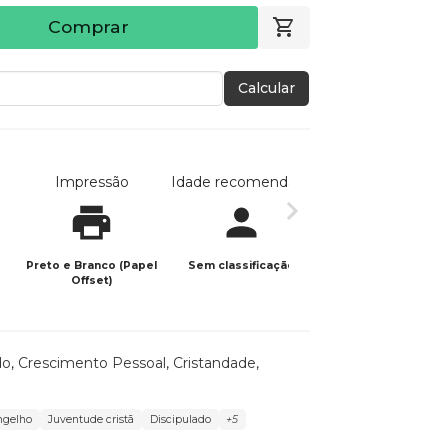
Comprar
Calcular
Impressão
Idade recomendada
Data de publicaç
Preto e Branco (Papel
Sem classificação
25/10/2025
Offset)
do
,
Crescimento Pessoal
,
Cristandade
,
ngelho
Juventude cristã
Discipulado
+5