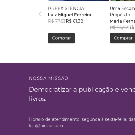
PREEXISTÊNCIA
Uma Escolh
Luiz Miguel Ferreira
Propósito
R$ 77,53
R$ 61,38
Maria Fern
R$ 73,72
R$ 
Comprar
Comprar
NOSSA MISSÃO
Democratizar a publicação e ven
livros.
Horário de atendimento: segunda à sexta-feira, da
loja@uiclap.com