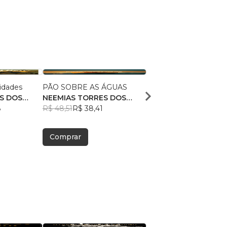
idades
PÃO SOBRE AS ÁGUAS
TETÉLESTAI
S DOS
NEEMIAS TORRES DOS
NEEMIAS TORRES DO
8
SANTOS
R$ 48,51
R$ 38,41
SANTOS
R$ 49,96
R$ 39,55
Comprar
Comprar