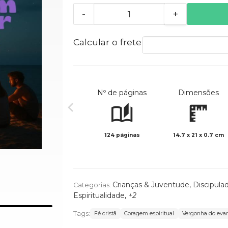
-
+
Calcular o frete
Nº de páginas
Dimensões
124 páginas
14.7 x 21 x 0.7 cm
Crianças & Juventude
,
Discipula
Categorias:
Espiritualidade
,
+2
Tags:
Fé cristã
Coragem espiritual
Vergonha do eva