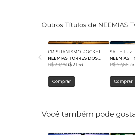
Outros Títulos de NEEMIAS
CRISTIANISMO POCKET
SAL E LUZ
NEEMIAS TORRES DOS
NEEMIAS T
SANTOS
R$ 39,95
R$ 31,63
SANTOS
R$ 77,86
R$ 
Comprar
Comprar
Você também pode gosta