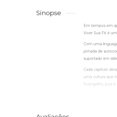
Sinopse
Em tempos em que
Viver Sua Fé é um 
Com uma linguagem
jornada de autoco
suportado em silê
Cada capítulo des
uma cultura que r
Evangelho, pois é 
...
Avaliações