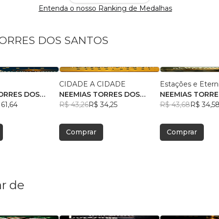
Entenda o nosso Ranking de Medalhas
 TORRES DOS SANTOS
CIDADE A CIDADE
Estações e Etern
ORRES DOS
NEEMIAS TORRES DOS
NEEMIAS TORRE
61,64
SANTOS
R$ 43,26
R$ 34,25
SANTOS
R$ 43,68
R$ 34,5
Comprar
Comprar
r de