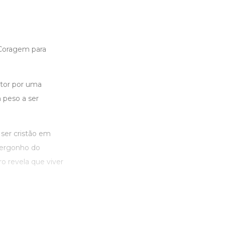
Coragem para
itor por uma
 peso a ser
ser cristão em
vergonho do
o revela que viver