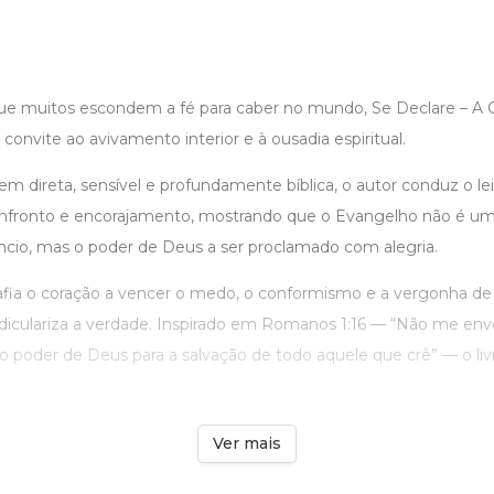
 muitos escondem a fé para caber no mundo, Se Declare – A 
convite ao avivamento interior e à ousadia espiritual.
 direta, sensível e profundamente bíblica, o autor conduz o le
nfronto e encorajamento, mostrando que o Evangelho não é um
ncio, mas o poder de Deus a ser proclamado com alegria.
afia o coração a vencer o medo, o conformismo e a vergonha de 
idiculariza a verdade. Inspirado em Romanos 1:16 — “Não me en
o poder de Deus para a salvação de todo aquele que crê” — o livr
Ver mais