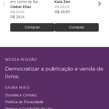
em como se faz...
Kaia Zen
colorir
Cleber Elias
R$ 63,03
Gabrie
R$ 36,81
R$ 49,90
R$ 49
R$ 29,14
R$ 38
Comprar
Comprar
NOSSA MISSÃO
Democratizar a publicação e venda de
livros.
SAIBA MAIS
Dúvidas e Contato
Política de Privacidade
Termos e Condições de Uso