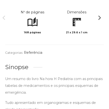
Nº de páginas
Dimensões
168 páginas
21 x 29.6 x 1 cm
Col
Referência
Categorias:
Sinopse
Um resumo do livro Na hora H Pediatria com as principais
tabelas de medicamentos e os principais esquemas de
emergência.
Tudo apresentado em organogramas e esquemas de