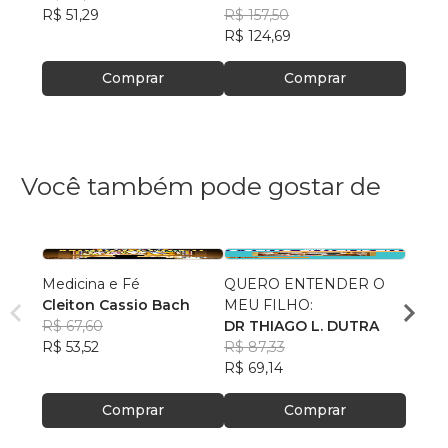
R$ 51,29
2
R$ 157,50
R$ 51,
R$ 124,69
R$ 40
Comprar
Comprar
Você também pode gostar de
Medicina e Fé
QUERO ENTENDER O
Neur
Cleiton Cassio Bach
MEU FILHO:
Bioma
R$ 67,60
DR THIAGO L. DUTRA
Spect
Amer
R$ 53,52
R$ 87,33
R$ 50
R$ 69,14
R$ 40
Comprar
Comprar