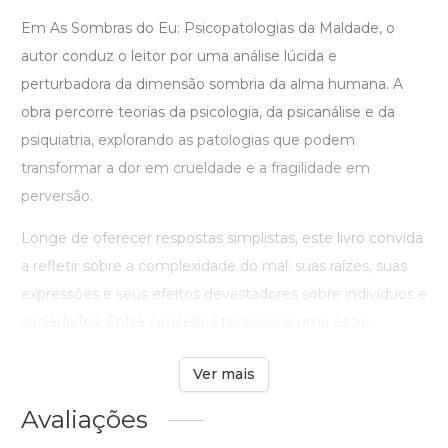
Em As Sombras do Eu: Psicopatologias da Maldade, o
autor conduz o leitor por uma análise lúcida e
perturbadora da dimensão sombria da alma humana. A
obra percorre teorias da psicologia, da psicanálise e da
psiquiatria, explorando as patologias que podem
transformar a dor em crueldade e a fragilidade em
perversão.
Longe de oferecer respostas simplistas, este livro convida
a refletir sobre a complexidade do mal: suas raízes, suas
expressões e seus efeitos devastadores sobre indivíduos e
sociedades. Entre conceitos técnicos e uma escri ...
Ver mais
Avaliações