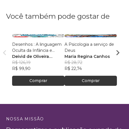
Você também pode gostar de
Desenhos : A linguagem
A Psicologia a serviço de
Quand
Oculta da Infância e
Deus
pesa
Adolescência
Deivid de Oliveira
Maria Regina Canhos
Kemil
Barbosa
R$ 126,19
R$ 28,72
R$ 49
R$ 99,90
R$ 22,74
R$ 39
Comprar
Comprar
NOSSA MISSÃO