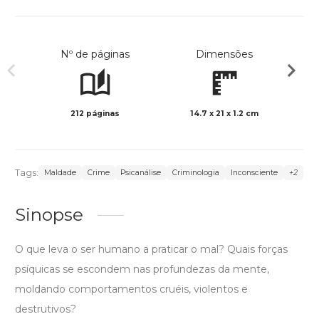
Nº de páginas
Dimensões
212 páginas
14.7 x 21 x 1.2 cm
Preto 
Tags:
Maldade
Crime
Psicanálise
Criminologia
Inconsciente
+2
Sinopse
O que leva o ser humano a praticar o mal? Quais forças
psíquicas se escondem nas profundezas da mente,
moldando comportamentos cruéis, violentos e
destrutivos?